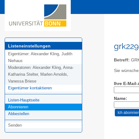
grk229
Listeneinstellungen
Eigentümer:
Alexander Kling, Judith
Betreff:
GRK 
Niehaus
Moderatoren:
Alexander Kling, Anna-
Sie wünschen
Katharina Stelter, Marlen Arnolds,
Vanessa Briese
Ihre E-Mail
Eigentümer kontaktieren
Name:
Listen-Hauptseite
Abonnieren
Abbestellen
Senden