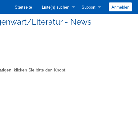
Startseite
Liste(n) suchen
Support
Anmelden
genwart/Literatur - News
igen, klicken Sie bitte den Knopf: