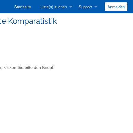
Startseite
Liste(n) suchen
Support
Anmelden
ste Komparatistik
 klicken Sie bitte den Knopf: