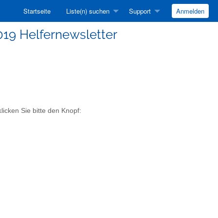
Startseite
Liste(n) suchen
Support
Anmelden
019 Helfernewsletter
licken Sie bitte den Knopf: