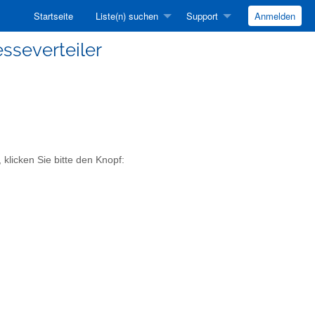
Startseite
Liste(n) suchen
Support
Anmelden
sseverteiler
klicken Sie bitte den Knopf: