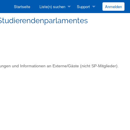
Startseite
Liste(n) suchen
Support
Anmelden
s Studierendenparlamentes
ngen und Informationen an Externe/Gäste (nicht SP-Mitglieder).