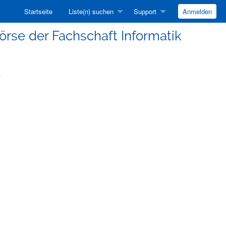
Startseite
Liste(n) suchen
Support
Anmelden
rse der Fachschaft Informatik
e