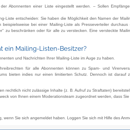
 der Abonnenten einer Liste eingestellt werden. – Sollen Empfänge
ling-Liste entscheiden: Sie haben die Möglichkeit den Namen der Mailin
 beispielsweise bei einer Mailing-Liste als Presseverteiler durchau
tzer“ zu beschränken oder für alle zu verstecken. Eine versteckte Maili
ein Mailing-Listen-Besitzer?
bonnenten und Nachrichten Ihrer Mailing-Liste im Auge zu haben.
Schreibrechten für alle Abonnenten können zu Spam- und Virenver
 bieten indies nur einen limitierten Schutz. Dennoch ist darauf zu
chtlich nicht zulässige Inhalte (z. B. Aufruf zu Straftaten) bereitstell
m Zweck von Ihnen einem Moderationsteam zugeordnet werden, dass Sie 
g, wenn Sie sich angemeldet haben. Loggen Sie sich mit Hilfe des Anm