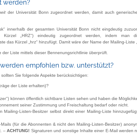
nt werden?
eit
der Universität Bonn zugeordnet werden, damit auch generische
k“ innerhalb der gesamten Universität Bonn nicht eingdeutig zuzuo
 Kürzel „HRZ“) eindeutig zugeordnet werden, indem man dies
e das Kürzel „hrz“ hinzufügt. Damit wäre der Name der Mailing-Liste 
 der Liste mittels dieser Bennenungsrichtlinie
überprüft.
 werden empfohlen bzw. unterstützt?
 sollten Sie folgende Aspekte berücksichtigen:
träge der Liste erhalten)?
nutzer“) können öffentlich sichtbare Listen sehen und haben die Möglichk
Abonnement seiner Zustimmung und Freischaltung bedarf oder nicht.
 Mailing-Listen-Besitzer selbst direkt einer Mailing-Liste hinnzugefü
-Mails (für die Abonnenten & nicht den Mailing-Listen-Besitzer) anony
t. –
ACHTUNG!
Signaturen und sonstige Inhalte einer E-Mail werden n