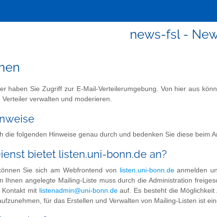
news-fsl - Ne
men
er haben Sie Zugriff zur E-Mail-Verteilerumgebung. Von hier aus kön
 Verteiler verwalten und moderieren.
inweise
ich die folgenden Hinweise genau durch und bedenken Sie diese beim A
enst bietet listen.uni-bonn.de an?
D können Sie sich am Webfrontend von
listen.uni-bonn.de
anmelden und 
von Ihnen angelegte Mailing-Liste muss durch die Administration frei
e Kontakt mit
listenadmin@uni-bonn.de
auf. Es besteht die Möglichkei
 aufzunehmen, für das Erstellen und Verwalten von Mailing-Listen ist ein